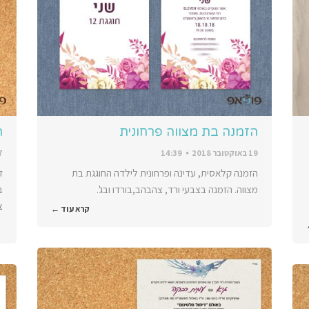
הזמנה בת מצווה פרחונית
ה
19 באוקטובר 2018
14:39
17 בא
הזמנה קלאסית, עדינה ופרחונית לילדה החוגגת בת
ד
מצווה. הזמנה בצבעי ורד, צהבהב,בורדו ובג'.
ב
צ
קרא עוד ←