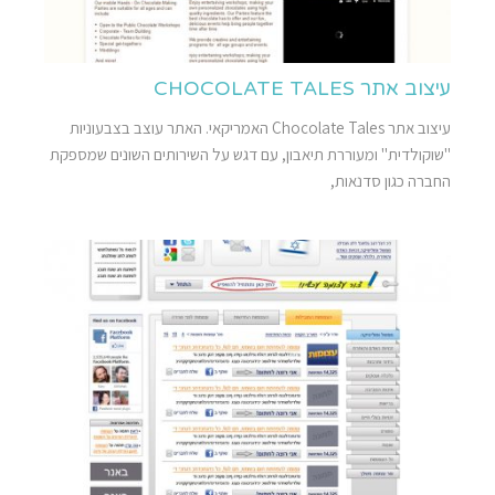
עיצוב אתר CHOCOLATE TALES
עיצוב אתר Chocolate Tales האמריקאי. האתר עוצב בצבעוניות
"שוקולדית" ומעוררת תיאבון, עם דגש על השירותים השונים שמספקת
החברה כגון סדנאות,