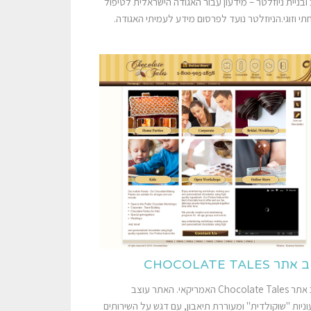
 ובניית ניוזלטר – מידעון עבור האגודה הישראלית לטיפול
י וזוגי.הניוזלטר נועד לפרסום מידע לעמיתי האגודה.
 CHOCOLATE TALES
עיצוב אתר Chocolate Tales האמריקאי. האתר עוצב
ניות "שוקולדית" ומעוררת תיאבון, עם דגש על השירותים