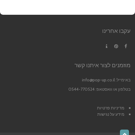
עקבו אחרינו
Contact
Pinterest
Facebook
מוזמנים לצור איתנו קשר
באימייל:
info@pop-up.co.il
בטלפון או וואסטאפ: 0544-770524
מדיניות פרטיות
מידע על נגישות
גלילה