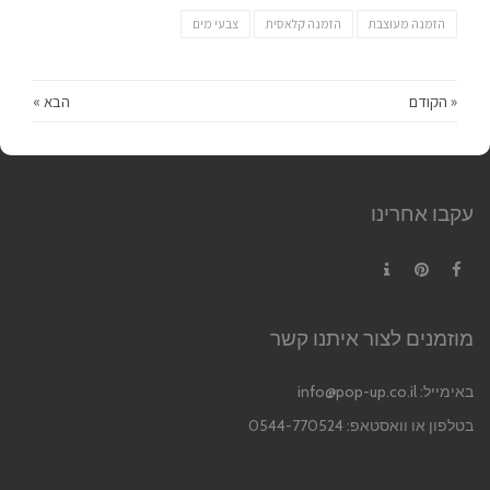
הזמנה מעוצבת
הזמנה קלאסית
צבעי מים
« הקודם
הבא »
עקבו אחרינו
Contact
Pinterest
Facebook
מוזמנים לצור איתנו קשר
באימייל:
info@pop-up.co.il
בטלפון או וואסטאפ: 0544-770524