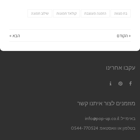
בת מצווה
הזמנה מעוצבת
קולאז' תמונות
שילוב תמונה
« הקודם
הבא »
עקבו אחרינו
Contact
Pinterest
Facebook
מוזמנים לצור איתנו קשר
באימייל:
info@pop-up.co.il
בטלפון או וואסטאפ: 0544-770524