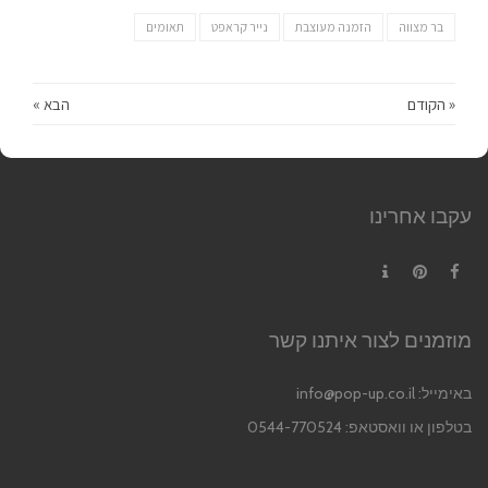
בר מצווה
הזמנה מעוצבת
נייר קראפט
תאומים
« הקודם
הבא »
עקבו אחרינו
Contact
Pinterest
Facebook
מוזמנים לצור איתנו קשר
באימייל:
info@pop-up.co.il
בטלפון או וואסטאפ: 0544-770524