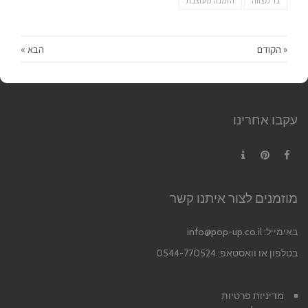
בר מצווה
הזמנה מעוצבת
« הקודם
הבא »
עקבו אחרינו
Contact
Pinterest
Facebook
מוזמנים לצור איתנו קשר
באימייל:
info@pop-up.co.il
בטלפון או וואסטאפ: 0544-770524
מדיניות פרטיות