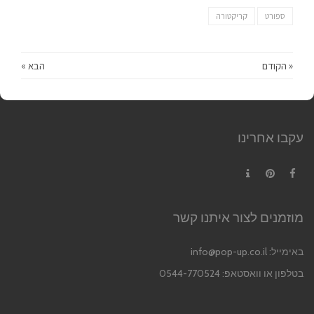
ספורט
קריקטורה
« הקודם
הבא »
עקבו אחרינו
Contact
Pinterest
Facebook
מוזמנים לצור איתנו קשר
באימייל:
info@pop-up.co.il
בטלפון או וואסטאפ: 0544-770524