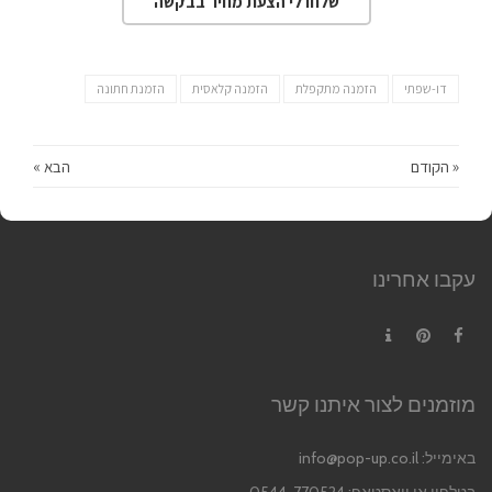
שלחו לי הצעת מחיר בבקשה
דו-שפתי
הזמנה מתקפלת
הזמנה קלאסית
הזמנת חתונה
« הקודם
הבא »
עקבו אחרינו
Contact
Pinterest
Facebook
מוזמנים לצור איתנו קשר
באימייל:
info@pop-up.co.il
בטלפון או וואסטאפ: 0544-770524