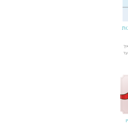
ות
יך
עד