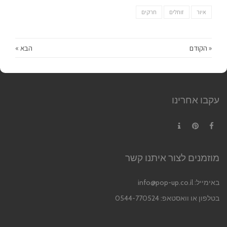
איור
זוחלים
חרקים
« הקודם
הבא »
עקבו אחרינו
Contact
Pinterest
Facebook
מוזמנים לצור איתנו קשר
באימייל:
info@pop-up.co.il
בטלפון או וואסטאפ: 0544-770524