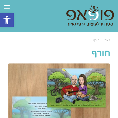
תפרי
פתח סרגל 
ראשי
‹
חורף
חורף