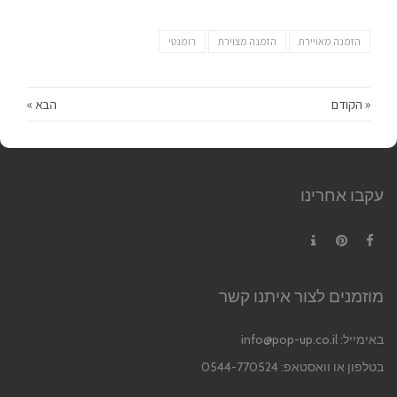
הזמנה מאויירת
הזמנה מצוירת
רומנטי
« הקודם
הבא »
עקבו אחרינו
Contact
Pinterest
Facebook
מוזמנים לצור איתנו קשר
באימייל:
info@pop-up.co.il
בטלפון או וואסטאפ: 0544-770524