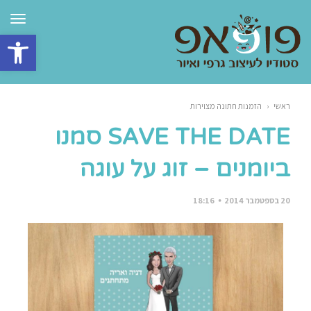
תפרי
פתח סרגל 
ראשי
‹
הזמנות חתונה מצוירות
SAVE THE DATE סמנו
ביומנים – זוג על עוגה
20 בספטמבר 2014
18:16