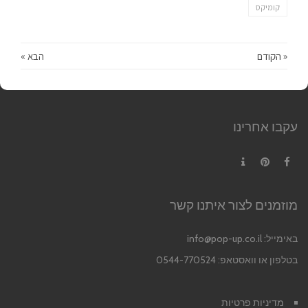
קומיקס
« הקודם
הבא »
עקבו אחרינו
Contact
Pinterest
Facebook
מוזמנים לצור איתנו קשר
באימייל:
info@pop-up.co.il
בטלפון או וואסטאפ: 0544-770524
מדיניות פרטיות