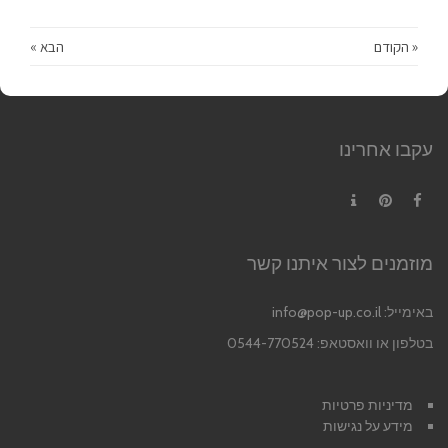
« הקודם
הבא »
עקבו אחרינו
Contact
Pinterest
Facebook
מוזמנים לצור איתנו קשר
באימייל:
info@pop-up.co.il
בטלפון או וואסטאפ: 0544-770524
מדיניות פרטיות
מידע על נגישות