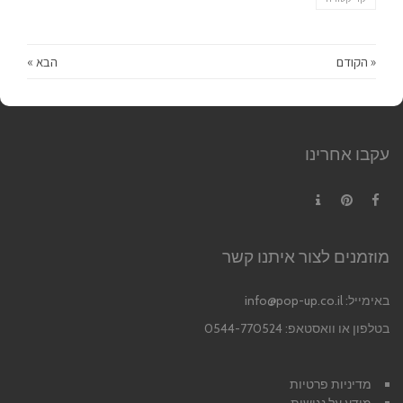
« הקודם
הבא »
עקבו אחרינו
Contact
Pinterest
Facebook
מוזמנים לצור איתנו קשר
באימייל:
info@pop-up.co.il
בטלפון או וואסטאפ: 0544-770524
מדיניות פרטיות
מידע על נגישות