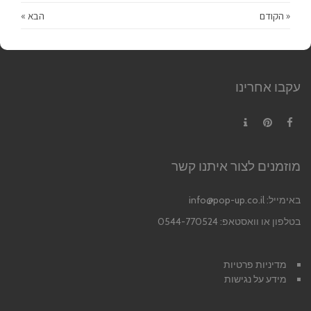
« הקודם
הבא »
עקבו אחרינו
Contact
Pinterest
Facebook
מוזמנים לצור איתנו קשר
באימייל:
info@pop-up.co.il
בטלפון או וואסטאפ: 0544-770524
מדיניות פרטיות
מידע על נגישות