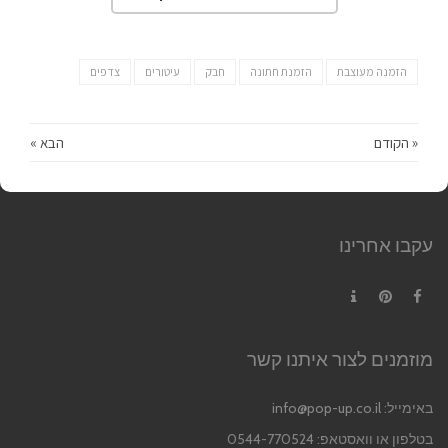
הזמנה מעוצבת
הזמנת חתונה
חבק
עיטורים
צדפים
« הקודם
הבא »
עקבו אחרינו
Contact
Pinterest
Facebook
מוזמנים לצור איתנו קשר
באימייל:
info@pop-up.co.il
בטלפון או וואסטאפ: 0544-770524