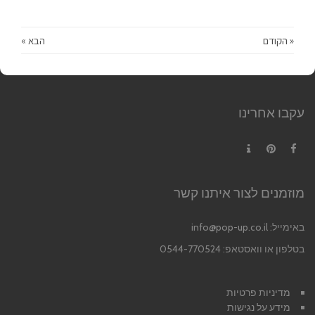
« הקודם
הבא »
עקבו אחרינו
Contact
Pinterest
Facebook
מוזמנים לצור איתנו קשר
באימייל:
info@pop-up.co.il
בטלפון או וואסטאפ: 0544-770524
מדיניות פרטיות
מידע על נגישות