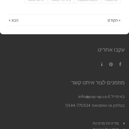
« הקודם
הבא »
עקבו אחרינו
Contact
Pinterest
Facebook
מוזמנים לצור איתנו קשר
באימייל:
info@pop-up.co.il
בטלפון או וואסטאפ: 0544-770524
מדיניות פרטיות