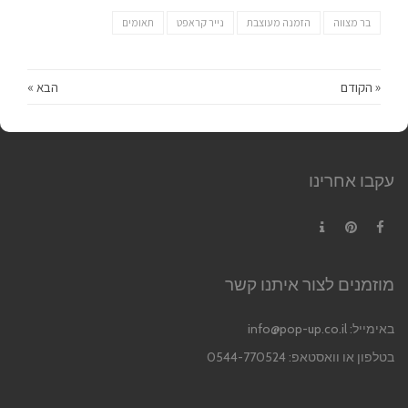
בר מצווה
הזמנה מעוצבת
נייר קראפט
תאומים
« הקודם
הבא »
עקבו אחרינו
Contact
Pinterest
Facebook
מוזמנים לצור איתנו קשר
באימייל:
info@pop-up.co.il
בטלפון או וואסטאפ: 0544-770524