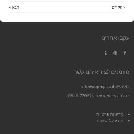
« הקודם
הבא »
עקבו אחרינו
Contact
Pinterest
Facebook
מוזמנים לצור איתנו קשר
באימייל:
info@pop-up.co.il
בטלפון או וואסטאפ: 0544-770524
מדיניות פרטיות
מידע על נגישות