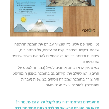
נטי ומעוז פנו אלינו כדי שנצייר עבורם את הזמנת החתונה
שלהם. ביקשנו שיספרו קצת על עצמם, על התחביבים,
עיסוקים וכדומה כדי שנוכל להתאים להם את האיור שיספר
את סיפורם.
כפי שניתן לראות, הם אוהבים לטייל (במיוחד לטפס על
הרים), ורצו לשלב את יקירהם גם בהזמנה באופן הומוריסטי.
היה צורך בהזמנה שמכילה נוסחים ב2 שפות (עברית
וספרדית). להזמנה עוצב מגנט תואם.
מתעניינים בהזמנה זו ורוצים לקבל עליה הצעת מחיר?
מלאו את הטופס הבא ואחזיר לכם הצעת מחיר מסודרת.