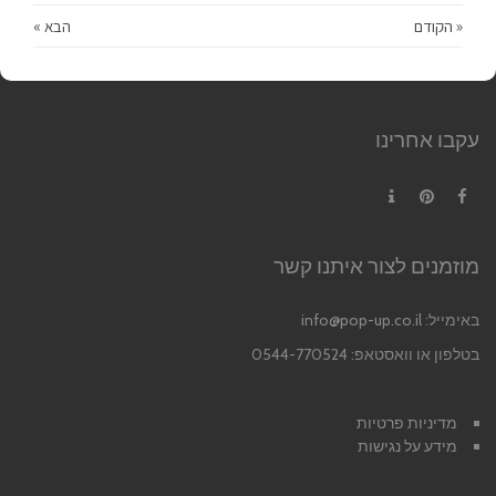
« הקודם
הבא »
עקבו אחרינו
Contact
Pinterest
Facebook
מוזמנים לצור איתנו קשר
באימייל:
info@pop-up.co.il
בטלפון או וואסטאפ: 0544-770524
מדיניות פרטיות
מידע על נגישות